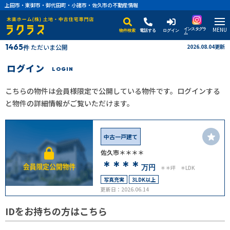
上田市・東御市・御代田町・小諸市・佐久市の不動産情報
MENU
インスタグラ
物件検索
電話する
ログイン
ム
1465
ただいま公開
2026.08.04更新
件
ログイン
LOGIN
こちらの物件は会員様限定で公開している物件です。ログインする
と物件の詳細情報がご覧いただけます。
中古一戸建て
佐久市＊＊＊＊
＊＊＊＊
万円
＊＊坪
＊LDK
写真充実
3LDK以上
更新日：2026.06.14
IDをお持ちの方はこちら