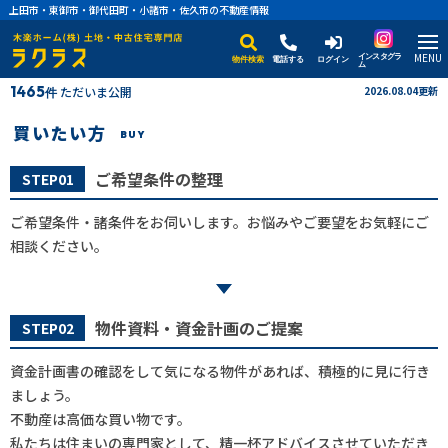
上田市・東御市・御代田町・小諸市・佐久市の不動産情報
MENU
インスタグラ
物件検索
電話する
ログイン
ム
1465
ただいま公開
2026.08.04更新
件
買いたい方
BUY
ご希望条件の整理
STEP01
ご希望条件・諸条件をお伺いします。お悩みやご要望をお気軽にご
相談ください。
物件資料・資金計画のご提案
STEP02
資金計画書の確認をして気になる物件があれば、積極的に見に行き
ましょう。
不動産は高価な買い物です。
私たちは住まいの専門家として、精一杯アドバイスさせていただき