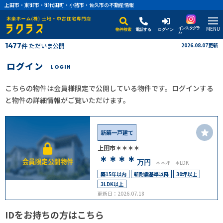
上田市・東御市・御代田町・小諸市・佐久市の不動産情報
MENU
インスタグラ
物件検索
電話する
ログイン
ム
1477
ただいま公開
2026.08.07更新
件
ログイン
LOGIN
こちらの物件は会員様限定で公開している物件です。ログインする
と物件の詳細情報がご覧いただけます。
新築一戸建て
上田市＊＊＊＊
＊＊＊＊
万円
＊＊坪
＊LDK
築15年以内
新耐震基準以降
30坪以上
3LDK以上
更新日：2026.07.18
IDをお持ちの方はこちら