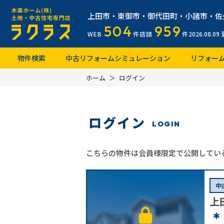
上田市・東御市・御代田町・小諸市・佐
504
959
WEB
件
店頭
件
2026.08.09
物件検索
中古リフォームシミュレーション
リフォー
ホーム
ログイン
ログイン
LOGIN
こちらの物件は会員様限定で公開してい
中
上
＊