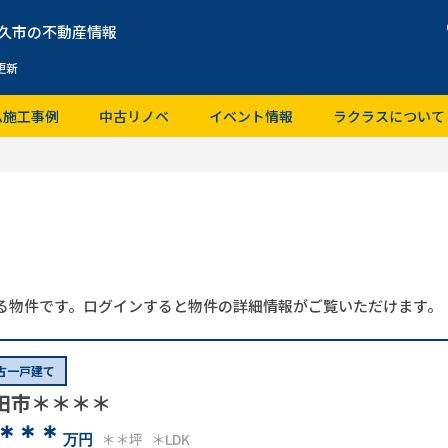
久市の不動産情報
更新
ム施工事例
中古リノベ
イベント情報
ラクラスについて
る物件です。ログインすると物件の詳細情報がご覧いただけます。
古一戸建て
田市＊＊＊＊
＊＊＊
＊＊坪
＊LDK
万円