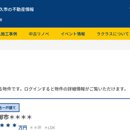
久市の不動産情報
新
ム施工事例
中古リノベ
イベント情報
ラクラスについて
る物件です。ログインすると物件の詳細情報がご覧いただけます。
古一戸建て
御市＊＊＊＊
＊＊＊
＊＊坪
＊LDK
万円