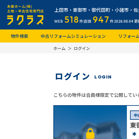
上田市・東御市・御代田町・小諸市・佐
518
947
WEB
件
店頭
件
2026.08.04
更
物件検索
中古リフォームシミュレーション
リフォー
ホーム
ログイン
ログイン
LOGIN
こちらの物件は会員様限定で公開してい
中
東
＊