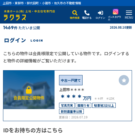
上田市・東御市・御代田町・小諸市・佐久市の不動産情報
MENU
インスタグラ
物件検索
電話する
ログイン
ム
1469
ただいま公開
2026.08.10更新
件
ログイン
LOGIN
こちらの物件は会員様限定で公開している物件です。ログインする
と物件の詳細情報がご覧いただけます。
中古一戸建て
上田市＊＊＊＊
＊＊＊＊
万円
＊＊坪
＊LDK
写真充実
間取り有
駐車場2台以上
新耐震基準以降
更新日：2026.07.19
IDをお持ちの方はこちら