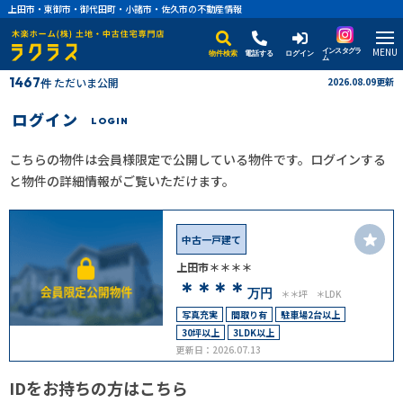
上田市・東御市・御代田町・小諸市・佐久市の不動産情報
MENU
インスタグラ
物件検索
電話する
ログイン
ム
1467
ただいま公開
2026.08.09更新
件
ログイン
LOGIN
こちらの物件は会員様限定で公開している物件です。ログインする
と物件の詳細情報がご覧いただけます。
中古一戸建て
上田市＊＊＊＊
＊＊＊＊
万円
＊＊坪
＊LDK
写真充実
間取り有
駐車場2台以上
30坪以上
3LDK以上
更新日：2026.07.13
IDをお持ちの方はこちら