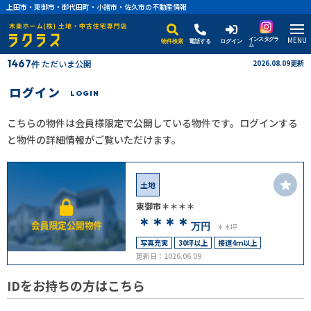
上田市・東御市・御代田町・小諸市・佐久市の不動産情報
MENU
インスタグラ
物件検索
電話する
ログイン
ム
1467
ただいま公開
2026.08.09更新
件
ログイン
LOGIN
こちらの物件は会員様限定で公開している物件です。ログインする
と物件の詳細情報がご覧いただけます。
土地
東御市＊＊＊＊
＊＊＊＊
万円
＊＊坪
写真充実
30坪以上
接道4ｍ以上
更新日：2026.06.09
IDをお持ちの方はこちら