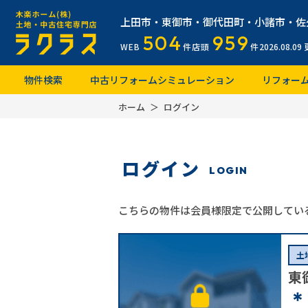
上田市・東御市・御代田町・小諸市・佐
504
959
WEB
件
店頭
件
2026.08.09
物件検索
中古リフォームシミュレーション
リフォー
ホーム
ログイン
ログイン
LOGIN
こちらの物件は会員様限定で公開してい
土
東
＊