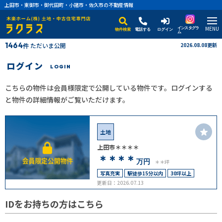
上田市・東御市・御代田町・小諸市・佐久市の不動産情報
MENU
インスタグラ
物件検索
電話する
ログイン
ム
1464
ただいま公開
2026.08.08更新
件
ログイン
LOGIN
こちらの物件は会員様限定で公開している物件です。ログインする
と物件の詳細情報がご覧いただけます。
土地
上田市＊＊＊＊
＊＊＊＊
万円
＊＊坪
写真充実
駅徒歩15分以内
30坪以上
更新日：2026.07.13
IDをお持ちの方はこちら