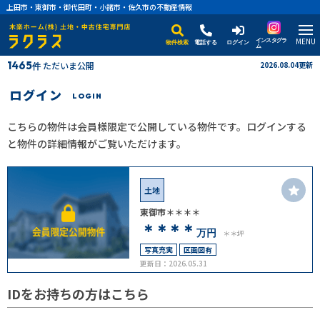
上田市・東御市・御代田町・小諸市・佐久市の不動産情報
MENU
インスタグラ
物件検索
電話する
ログイン
ム
1465
ただいま公開
2026.08.04更新
件
ログイン
LOGIN
こちらの物件は会員様限定で公開している物件です。ログインする
と物件の詳細情報がご覧いただけます。
土地
東御市＊＊＊＊
＊＊＊＊
万円
＊＊坪
写真充実
区画図有
更新日：2026.05.31
IDをお持ちの方はこちら