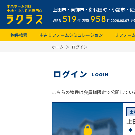
上田市・東御市・御代田町・小諸市・佐
519
958
WEB
件
店頭
件
2026.08.07
更
物件検索
中古リフォームシミュレーション
リフォー
ホーム
ログイン
ログイン
LOGIN
こちらの物件は会員様限定で公開してい
土
上
＊