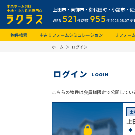
上田市・東御市・御代田町・小諸市・佐
521
955
WEB
件
店頭
件
2026.08.07
更
物件検索
中古リフォームシミュレーション
リフォー
ホーム
ログイン
ログイン
LOGIN
こちらの物件は会員様限定で公開してい
土
上
＊