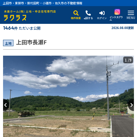
上田市・東御市・御代田町・小諸市・佐久市の不動産情報
MENU
インスタグラ
物件検索
電話する
ログイン
ム
1464
ただいま公開
2026.08.08更新
件
上田市長瀬F
土地
1
/9