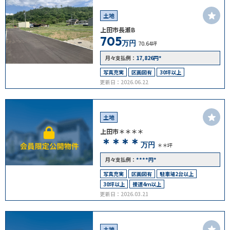
土地
上田市長瀬B
705
万円
70.64坪
17,826
*
月々支払例：
円
写真充実
区画図有
30坪以上
更新日：2026.06.22
土地
上田市＊＊＊＊
＊＊＊＊
万円
＊＊坪
****
*
月々支払例：
円
写真充実
区画図有
駐車場2台以上
30坪以上
接道4ｍ以上
更新日：2026.03.21
土地