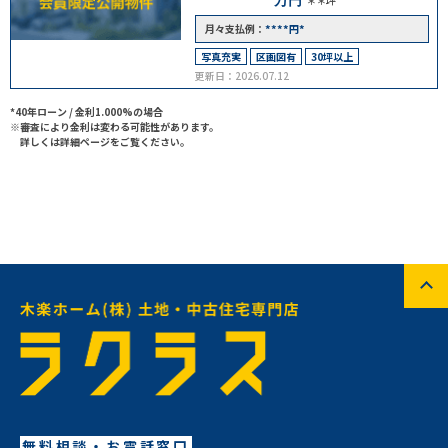
万円
＊＊坪
****
*
月々支払例：
円
写真充実
区画図有
30坪以上
更新日：2026.07.12
*40年ローン / 金利1.000%の場合
※審査により金利は変わる可能性があります。
詳しくは詳細ページをご覧ください。
無料相談・お電話窓口