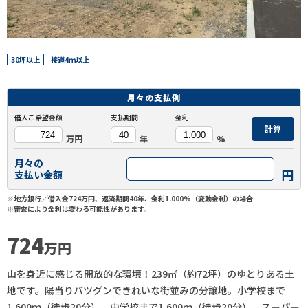
30坪以上
接道4ｍ以上
月々の
支払例
借入ご希望金額
支払期間
金利
計算
万円
年
%
月々の
円
支払い金額
※地方銀行／借入金724万円、返済期間40年、金利1.000%（変動金利）の場合
※審査により金利は変わる可能性があります。
724
万円
山を身近に感じる開放的な環境！239㎡（約72坪）のゆとりある土
地です。陽当りバツグンできれいな街並みの分譲地。小学校まで
1,600ｍ（徒歩20分）、中学校まで1,600ｍ（徒歩20分）、スーパー