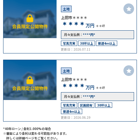
土地
上田市＊＊＊＊
＊＊＊＊
万円
＊＊坪
****
*
月々支払例：
円
写真充実
30坪以上
接道4ｍ以上
更新日：2026.07.11
土地
上田市＊＊＊＊
＊＊＊＊
万円
＊＊坪
****
*
月々支払例：
円
写真充実
区画図有
30坪以上
接道4ｍ以上
更新日：2026.06.29
*40年ローン / 金利1.000%の場合
※審査により金利は変わる可能性があります。
詳しくは詳細ページをご覧ください。