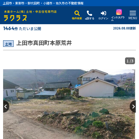
上田市・東御市・御代田町・小諸市・佐久市の不動産情報
MENU
インスタグラ
物件検索
電話する
ログイン
ム
1464
ただいま公開
2026.08.08更新
件
上田市真田町本原荒井
土地
1
/3