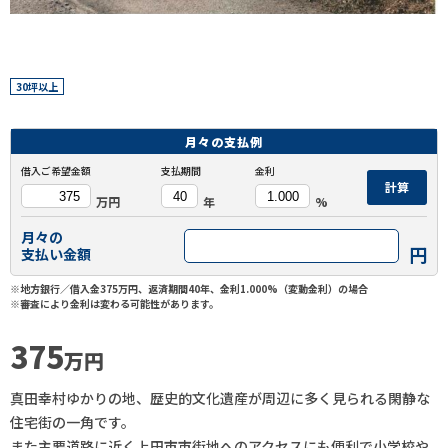
30坪以上
月々の
支払例
借入ご希望金額
支払期間
金利
計算
万円
年
%
月々の
円
支払い金額
※地方銀行／借入金375万円、返済期間40年、金利1.000%（変動金利）の場合
※審査により金利は変わる可能性があります。
375
万円
真田幸村ゆかりの地、歴史的文化遺産が周辺に多く見られる閑静な
住宅街の一角です。
また主要道路に近く上田市市街地へのアクセスにも便利で小学校や