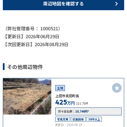
周辺地図を確認する
（弊社管理番号： 1000521）
【更新日】2026年06月29日
【次回更新日】2026年08月29日
その他周辺物件
土地
上田市真田町長
425
万円
211.75坪
10,746
*
月々支払例：
円
写真充実
区画図有
30坪以上
更新日：2026.06.29