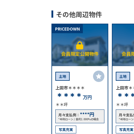
その他周辺物件
PRICEDOWN
土地
土地
上田市＊＊＊＊
上田市＊
＊＊＊＊
＊＊
万円
＊＊坪
＊＊坪
****
円
月々支払例：
月々支払
*40年ローン / 金利1.000%の場合
*40年ローン
写真充実
写真充実