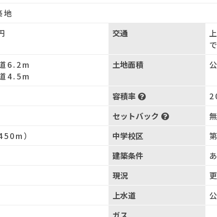
築地
円
交通
で
道6.2m
土地面積
公
道4.5m
容積率
2
セットバック
450m）
中学校区
第
建築条件
現況
上水道
ガス