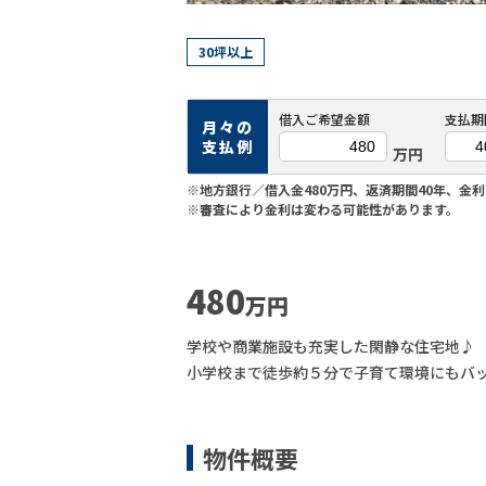
30坪以上
借入ご希望金額
支払期
月々の
支払例
万円
※地方銀行／借入金480万円、返済期間40年、金利
※審査により金利は変わる可能性があります。
480
万円
学校や商業施設も充実した閑静な住宅地♪
小学校まで徒歩約５分で子育て環境にもバ
物件概要