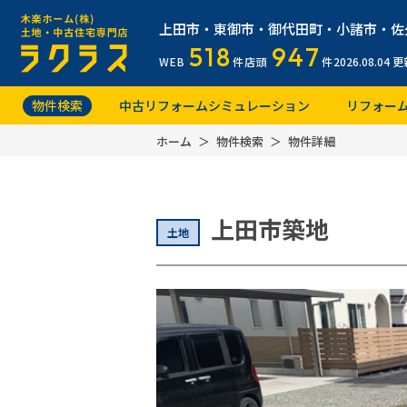
上田市・東御市・御代田町・小諸市・佐
518
947
WEB
件
店頭
件
2026.08.04
更
物件検索
中古リフォームシミュレーション
リフォー
ホーム
物件検索
物件詳細
上田市築地
土地