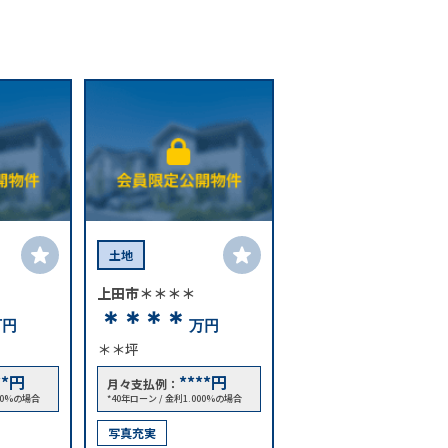
土地
上田市＊＊＊＊
＊＊＊＊
万円
万円
＊＊坪
**
円
****
円
月々支払例：
000%の場合
*40年ローン / 金利1.000%の場合
写真充実