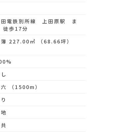
上田電鉄別所線 上田原駅 ま
 徒歩17分
簿 227.00㎡ （68.66坪）
00%
無し
六 （1500m）
あり
更地
公共