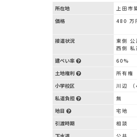
所在地
上田市
価格
480
万
接道状況
東側 公
西側 私
建ぺい率
60%
土地権利
所有権
小学校区
川辺 （
私道負担
無
地目
宅地
引渡時期
相談
下水道
公共