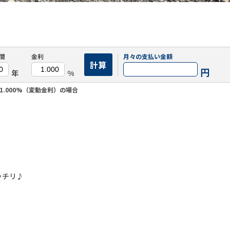
間
金利
月々の
支払い金額
計算
円
年
%
1.000%（変動金利）の場合
ッチリ♪