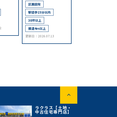
区画図有
駅徒歩15分以内
30坪以上
2
接道4ｍ以上
更新日：2026.07.13
ラクラス【土地・
中古住宅専門店】