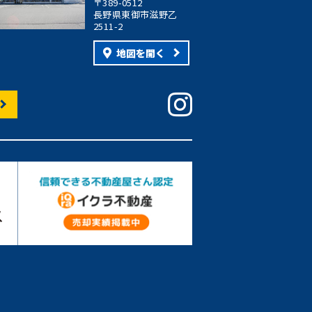
〒389-0512
長野県東御市滋野乙
2511-2
地図を開く