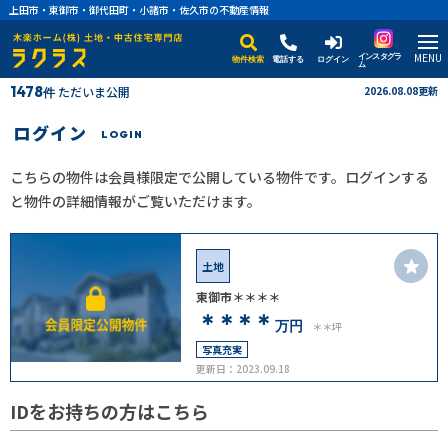
上田市・東御市・御代田町・小諸市・佐久市の不動産情報
MENU
インスタグラ
物件検索
電話する
ログイン
ム
1478
ただいま公開
2026.08.08更新
件
ログイン
LOGIN
こちらの物件は会員様限定で公開している物件です。ログインする
と物件の詳細情報がご覧いただけます。
土地
東御市＊＊＊＊
＊＊＊＊
万円
＊＊坪
写真充実
更新日：2023.09.18
IDをお持ちの方はこちら