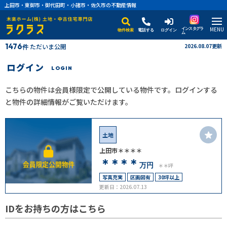
上田市・東御市・御代田町・小諸市・佐久市の不動産情報
MENU
インスタグラ
物件検索
電話する
ログイン
ム
1476
ただいま公開
2026.08.07更新
件
ログイン
LOGIN
こちらの物件は会員様限定で公開している物件です。ログインする
と物件の詳細情報がご覧いただけます。
土地
上田市＊＊＊＊
＊＊＊＊
万円
＊＊坪
写真充実
区画図有
30坪以上
更新日：2026.07.13
IDをお持ちの方はこちら